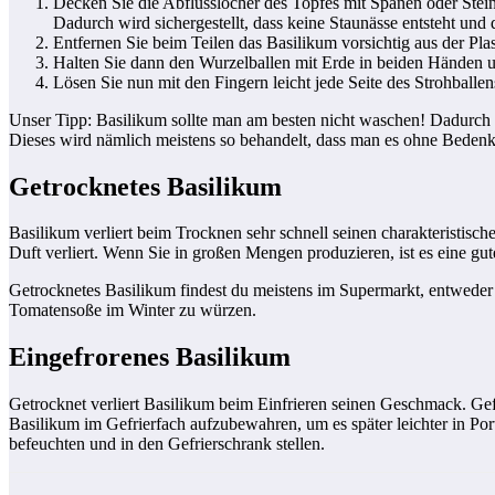
Decken Sie die Abflusslöcher des Topfes mit Spänen oder Stein
Dadurch wird sichergestellt, dass keine Staunässe entsteht und 
Entfernen Sie beim Teilen das Basilikum vorsichtig aus der Pla
Halten Sie dann den Wurzelballen mit Erde in beiden Händen un
Lösen Sie nun mit den Fingern leicht jede Seite des Strohballen
Unser Tipp: Basilikum sollte man am besten nicht waschen! Dadurch k
Dieses wird nämlich meistens so behandelt, dass man es ohne Bede
Getrocknetes Basilikum
Basilikum verliert beim Trocknen sehr schnell seinen charakteristis
Duft verliert. Wenn Sie in großen Mengen produzieren, ist es eine gu
Getrocknetes Basilikum findest du meistens im Supermarkt, entweder
Tomatensoße im Winter zu würzen.
Eingefrorenes Basilikum
Getrocknet verliert Basilikum beim Einfrieren seinen Geschmack. Gef
Basilikum im Gefrierfach aufzubewahren, um es später leichter in Por
befeuchten und in den Gefrierschrank stellen.