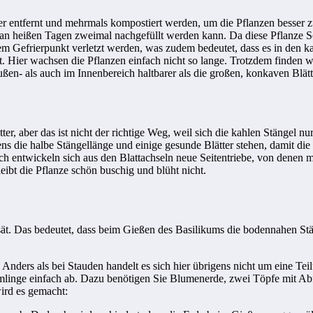
er entfernt und mehrmals kompostiert werden, um die Pflanzen besser zu
 an heißen Tagen zweimal nachgefüllt werden kann. Da diese Pflanze So
 dem Gefrierpunkt verletzt werden, was zudem bedeutet, dass es in de
. Hier wachsen die Pflanzen einfach nicht so lange. Trotzdem finden w
en- als auch im Innenbereich haltbarer als die großen, konkaven Blät
r, aber das ist nicht der richtige Weg, weil sich die kahlen Stängel nu
ns die halbe Stängellänge und einige gesunde Blätter stehen, damit die
ach entwickeln sich aus den Blattachseln neue Seitentriebe, von denen
eibt die Pflanze schön buschig und blüht nicht.
ät. Das bedeutet, dass beim Gießen des Basilikums die bodennahen Stän
t. Anders als bei Stauden handelt es sich hier übrigens nicht um eine T
imlinge einfach ab. Dazu benötigen Sie Blumenerde, zwei Töpfe mit Ab
ird es gemacht: