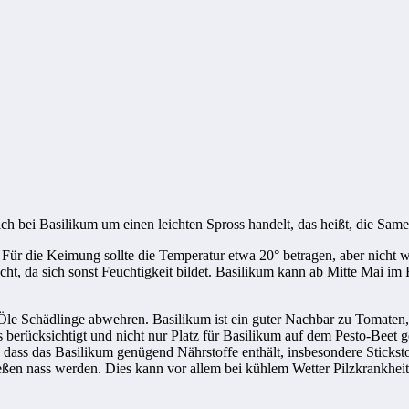
ich bei Basilikum um einen leichten Spross handelt, das heißt, die Sam
r die Keimung sollte die Temperatur etwa 20° betragen, aber nicht 
 feucht, da sich sonst Feuchtigkeit bildet. Basilikum kann ab Mitte Mai
n Öle Schädlinge abwehren. Basilikum ist ein guter Nachbar zu Tomaten
s berücksichtigt und nicht nur Platz für Basilikum auf dem Pesto-Beet g
cher, dass das Basilikum genügend Nährstoffe enthält, insbesondere St
eßen nass werden. Dies kann vor allem bei kühlem Wetter Pilzkrankhei