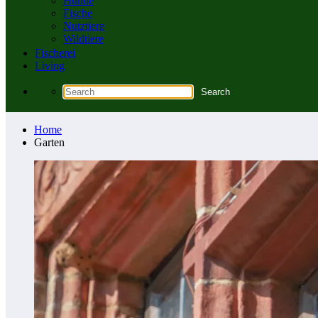
Hunde
Fische
Nutztiere
Wildtiere
Fischerei
Living
Home
Garten