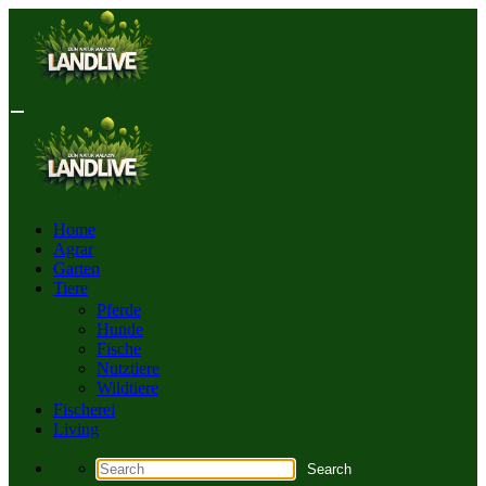
Skip
to
content
Home
Agrar
Garten
Tiere
Pferde
Hunde
Fische
Nutztiere
Wildtiere
Fischerei
Living