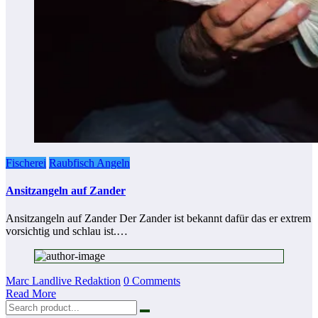
Fischerei
Raubfisch Angeln
Ansitzangeln auf Zander
Ansitzangeln auf Zander Der Zander ist bekannt dafür das er extrem
vorsichtig und schlau ist.…
Marc Landlive Redaktion
0 Comments
Read More