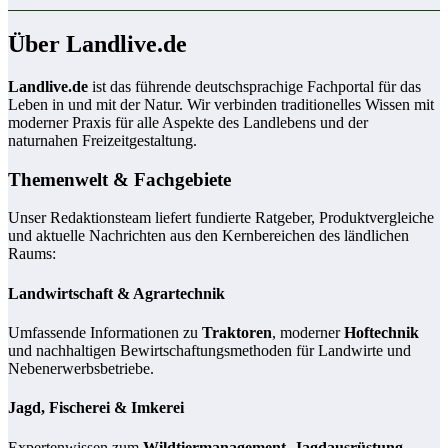
Über Landlive.de
Landlive.de
ist das führende deutschsprachige Fachportal für das
Leben in und mit der Natur. Wir verbinden traditionelles Wissen mit
moderner Praxis für alle Aspekte des Landlebens und der
naturnahen Freizeitgestaltung.
Themenwelt & Fachgebiete
Unser Redaktionsteam liefert fundierte Ratgeber, Produktvergleiche
und aktuelle Nachrichten aus den Kernbereichen des ländlichen
Raums:
Landwirtschaft & Agrartechnik
Umfassende Informationen zu
Traktoren
, moderner
Hoftechnik
und nachhaltigen Bewirtschaftungsmethoden für Landwirte und
Nebenerwerbsbetriebe.
Jagd, Fischerei & Imkerei
Expertenwissen zum
Wildtiermanagement
,
Jagdausrüstung
,