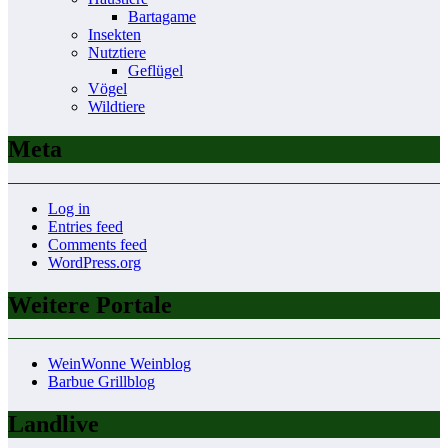
Bartagame
Insekten
Nutztiere
Geflügel
Vögel
Wildtiere
Meta
Log in
Entries feed
Comments feed
WordPress.org
Weitere Portale
WeinWonne Weinblog
Barbue Grillblog
Landlive