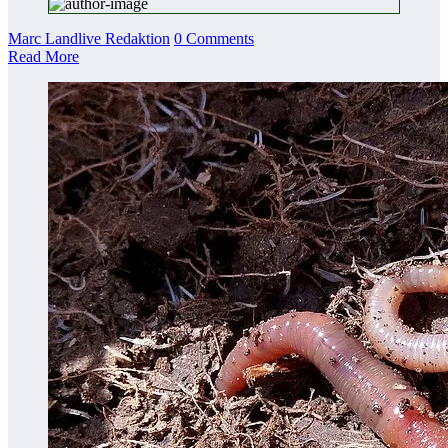
Marc Landlive Redaktion
0 Comments
Read More