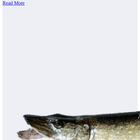
Read More