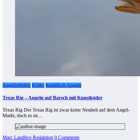
Angelzubehör
Köder
Raubfisch Angeln
Texas Rig – Angeln auf Barsch mit Kunstköder
Texas Rig Der Texas Rig ist zwar keine Neuheit auf dem Angel-
Markt, doch es ist…
Marc Landlive Redaktion
0 Comments