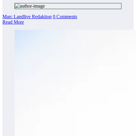
Marc Landlive Redaktion
0 Comments
Read More