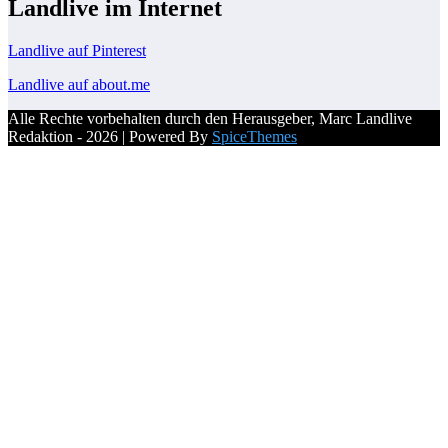
Landlive im Internet
Landlive auf Pinterest
Landlive auf about.me
Alle Rechte vorbehalten durch den Herausgeber, Marc Landlive
Redaktion - 2026 | Powered By
SpiceThemes