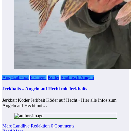
Angelzubehör
Fischerei
Köder
Raubfisch Angeln
Jerkbaits – Angeln auf Hecht mit Jerkbaits
Jerkbait Köder Jerkbait Köder auf Hecht - Hier alle Infos zum
Angeln auf Hecht mit…
Marc Landlive Redaktion
0 Comments