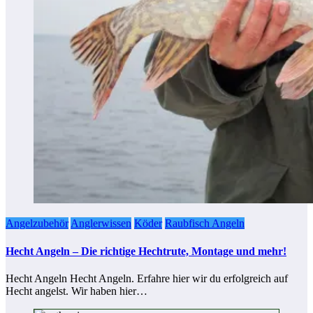
Angelzubehör
Anglerwissen
Köder
Raubfisch Angeln
Hecht Angeln – Die richtige Hechtrute, Montage und mehr!
Hecht Angeln Hecht Angeln. Erfahre hier wir du erfolgreich auf
Hecht angelst. Wir haben hier…