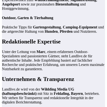
Angelsport
sowie zur praxisnahen
Bienenhaltung
und
Honiggewinnung.
Outdoor, Garten & Tierhaltung
Praktische Tipps für
Gartengestaltung
,
Camping-Equipment
und
die artgerechte Haltung von
Hunden
,
Pferden
und Nutztieren.
Redaktionelle Expertise
Unter der Leitung von
Marc
, einem erfahrenen Outdoor-
Spezialisten und passionierten Gärtner, steht Landlive.de für
authentische Inhalte. Jede Empfehlung basiert auf fachlicher
Recherche und praktischer Erfahrung, um unseren Lesern maximale
Nutzbarkeit zu garantieren.
Unternehmen & Transparenz
Landlive.de wird von der
Wildding Media UG
(haftungsbeschränkt)
mit Sitz in
Feldafing, Bayern
, betrieben.
Wir stehen für Transparenz und redaktionelle Integrität in der
digitalen Berichterstattung.