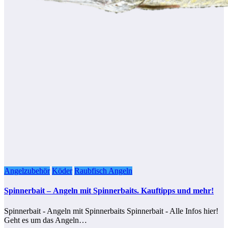
Angelzubehör
Köder
Raubfisch Angeln
Spinnerbait – Angeln mit Spinnerbaits. Kauftipps und mehr!
Spinnerbait - Angeln mit Spinnerbaits Spinnerbait - Alle Infos hier!
Geht es um das Angeln…