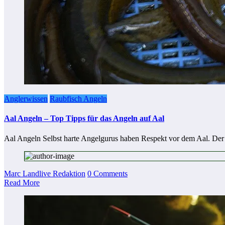
Anglerwissen
Raubfisch Angeln
Aal Angeln – Top Tipps für das Angeln auf Aal
Aal Angeln Selbst harte Angelgurus haben Respekt vor dem Aal. De
Marc Landlive Redaktion
0 Comments
Read More