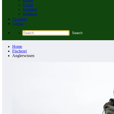
Hunde
Fische
Nutztiere
Wildtiere
Fischerei
Living
Home
Fischerei
Anglerwissen