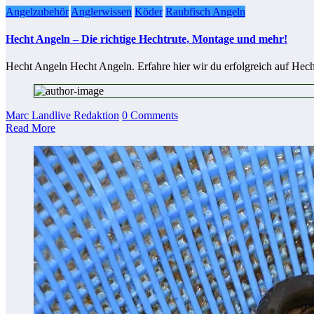
Angelzubehör
Anglerwissen
Köder
Raubfisch Angeln
Hecht Angeln – Die richtige Hechtrute, Montage und mehr!
Hecht Angeln Hecht Angeln. Erfahre hier wir du erfolgreich auf Hec
Marc Landlive Redaktion
0 Comments
Read More