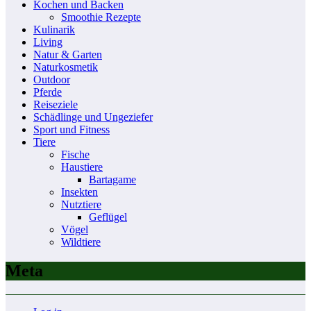
Kochen und Backen
Smoothie Rezepte
Kulinarik
Living
Natur & Garten
Naturkosmetik
Outdoor
Pferde
Reiseziele
Schädlinge und Ungeziefer
Sport und Fitness
Tiere
Fische
Haustiere
Bartagame
Insekten
Nutztiere
Geflügel
Vögel
Wildtiere
Meta