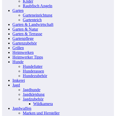
Köder
Raubfisch Angeln
Garten
Garteneinrichtung
Gartenteich
Garten & Landwirtschaft
Garten & Natur
Garten & Terrasse
Gartenpflege
Gartenzubehör
Grillen
Heimwerken
Heimwerker Tipps
Hunde
Hundefutter
Hunderassen
Hundezubehör
Imkerei
Jagd
Jagdhunde
Jagdkleidung
Jagdzubehör
Wildkamera
Jagdwaffen
Marken und Hersteller