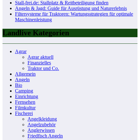
Stall-frei.de: Stallplatz & Reitbeteiligung finden
Angeln & Jagd: Guide für Ausrüstung und Naturerlebnis
Filtersysteme für Traktoren: Wartungsstrategien für optimale
Maschinenleistung
Landlive Kategorien
Agrar
Agrar aktuell
Finanzielles
Traktor und Co.
Allgemein
Angeln
Bio
Camping
Einrichtung
Fernsehen
Filmkultur
Fischerei
Angelkleidung
Angelzubehör
Anglerwissen
Friedfisch Angeln