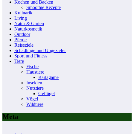
Kochen und Backen
Smoothie Rezepte
Kulinarik
Living
Natur & Garten
Naturkosmetik
Outdoor
Pferde
Reiseziele
Schädlinge und Ungeziefer
Sport und Fitness
Tiere
Fische
Haustiere
Bartagame
Insekten
Nutztiere
Geflügel
Vögel
Wildtiere
Meta