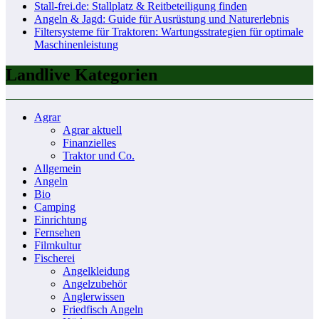
Stall-frei.de: Stallplatz & Reitbeteiligung finden
Angeln & Jagd: Guide für Ausrüstung und Naturerlebnis
Filtersysteme für Traktoren: Wartungsstrategien für optimale
Maschinenleistung
Landlive Kategorien
Agrar
Agrar aktuell
Finanzielles
Traktor und Co.
Allgemein
Angeln
Bio
Camping
Einrichtung
Fernsehen
Filmkultur
Fischerei
Angelkleidung
Angelzubehör
Anglerwissen
Friedfisch Angeln