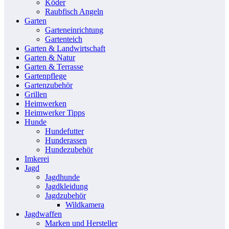
Köder
Raubfisch Angeln
Garten
Garteneinrichtung
Gartenteich
Garten & Landwirtschaft
Garten & Natur
Garten & Terrasse
Gartenpflege
Gartenzubehör
Grillen
Heimwerken
Heimwerker Tipps
Hunde
Hundefutter
Hunderassen
Hundezubehör
Imkerei
Jagd
Jagdhunde
Jagdkleidung
Jagdzubehör
Wildkamera
Jagdwaffen
Marken und Hersteller