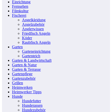
Einrichtung
Fernsehen
Filmkultur
Fischerei
Angelkleidung
Angelzubehör
Anglerwissen
Friedfisch Angeln
Köder
Raubfisch Angeln
Garten
Garteneinrichtung
Gartenteich
Garten & Landwirtschaft
Garten & Natur
Garten & Terrasse
Gartenpflege
Gartenzubehör
Grillen
Heimwerken
Heimwerker Tipps
Hunde
Hundefutter
Hunderassen
Hundezubehör