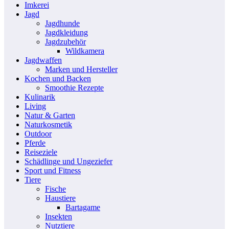
Imkerei
Jagd
Jagdhunde
Jagdkleidung
Jagdzubehör
Wildkamera
Jagdwaffen
Marken und Hersteller
Kochen und Backen
Smoothie Rezepte
Kulinarik
Living
Natur & Garten
Naturkosmetik
Outdoor
Pferde
Reiseziele
Schädlinge und Ungeziefer
Sport und Fitness
Tiere
Fische
Haustiere
Bartagame
Insekten
Nutztiere