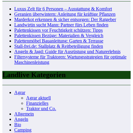
Luxus Zelt für 6 Personen – Ausstattung & Komfort
Geranien überwintern: Anleitung für kräftige Pflanzen
Marderkot erkennen & sicher entsorgen: Der Ratgeber
Landwirtin sucht Mann: Partner fürs Leben finden
Palettenkissen vor Feuchtigkeit schützen: Tipps
Palettenkissen Bezüge: Materialien & Vergleich
Palettenmöbel Bauanleitung: Garten & Terrasse
Stall-frei.de: Stallplatz & Reitbeteiligung finden
Angeln & Jagd: Guide für Ausrüstung und Naturerlebnis
Filtersysteme für Traktoren: Wartungsstrategien für optimale
Maschinenleistung
Landlive Kategorien
Agrar
Agrar aktuell
Finanzielles
Traktor und Co.
Allgemein
Angeln
Bio
Camping