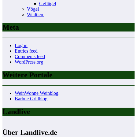
Geflügel
Vögel
Wildtiere
Meta
Log in
Entries feed
Comments feed
WordPress.org
Weitere Portale
WeinWonne Weinblog
Barbue Grillblog
Landlive
Über Landlive.de