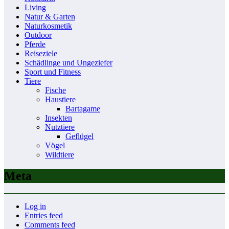
Living
Natur & Garten
Naturkosmetik
Outdoor
Pferde
Reiseziele
Schädlinge und Ungeziefer
Sport und Fitness
Tiere
Fische
Haustiere
Bartagame
Insekten
Nutztiere
Geflügel
Vögel
Wildtiere
Meta
Log in
Entries feed
Comments feed