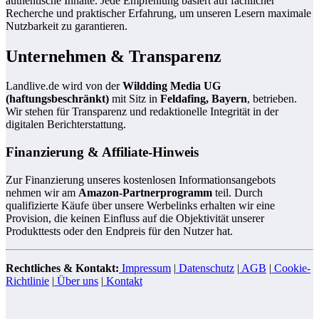
authentische Inhalte. Jede Empfehlung basiert auf fachlicher
Recherche und praktischer Erfahrung, um unseren Lesern maximale
Nutzbarkeit zu garantieren.
Unternehmen & Transparenz
Landlive.de wird von der
Wildding Media UG
(haftungsbeschränkt)
mit Sitz in
Feldafing, Bayern
, betrieben.
Wir stehen für Transparenz und redaktionelle Integrität in der
digitalen Berichterstattung.
Finanzierung & Affiliate-Hinweis
Zur Finanzierung unseres kostenlosen Informationsangebots
nehmen wir am
Amazon-Partnerprogramm
teil. Durch
qualifizierte Käufe über unsere Werbelinks erhalten wir eine
Provision, die keinen Einfluss auf die Objektivität unserer
Produkttests oder den Endpreis für den Nutzer hat.
Rechtliches & Kontakt:
Impressum
|
Datenschutz
|
AGB
|
Cookie-
Richtlinie
|
Über uns
|
Kontakt