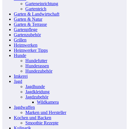
Garteneinrichtung
Gartenteich
Garten & Landwirtschaft
Garten & Natur
Garten & Terrasse
Gartenpflege
Gartenzubehör
Grillen
Heimwerken
Heimwerker Tipps
Hunde
Hundefutter
Hunderassen
Hundezubehör
Imkerei
Jagd
Jagdhunde
Jagdkleidung
Jagdzubehör
Wildkamera
Jagdwaffen
Marken und Hersteller
Kochen und Backen
Smoothie Rezepte
Kulinarik