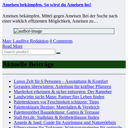
Ameisen bekämpfen. So wirst du Ameisen los!
Ameisen bekämpfen. Mittel gegen Ameisen Bei der Suche nach
einer wirklich effizienten Möglichkeit, Ameisen zu…
Marc Landlive Redaktion
0 Comments
Read More
Aktuelle Beiträge
Luxus Zelt für 6 Personen – Ausstattung & Komfort
Geranien überwintern: Anleitung für kräftige Pflanzen
Marderkot erkennen & sicher entsorgen: Der Ratgeber
Landwirtin sucht Mann: Partner fürs Leben finden
Palettenkissen vor Feuchtigkeit schützen: Tipps
Palettenkissen Bezüge: Materialien & Vergleich
Palettenmöbel Bauanleitung: Garten & Terrasse
Stall-frei.de: Stallplatz & Reitbeteiligung finden
Angeln & Jagd: Guide für Ausrüstung und Naturerlebnis
Filtersysteme für Traktoren: Wartungsstrategien für optimale