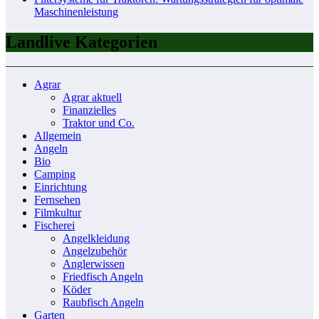
Maschinenleistung
Landlive Kategorien
Agrar
Agrar aktuell
Finanzielles
Traktor und Co.
Allgemein
Angeln
Bio
Camping
Einrichtung
Fernsehen
Filmkultur
Fischerei
Angelkleidung
Angelzubehör
Anglerwissen
Friedfisch Angeln
Köder
Raubfisch Angeln
Garten