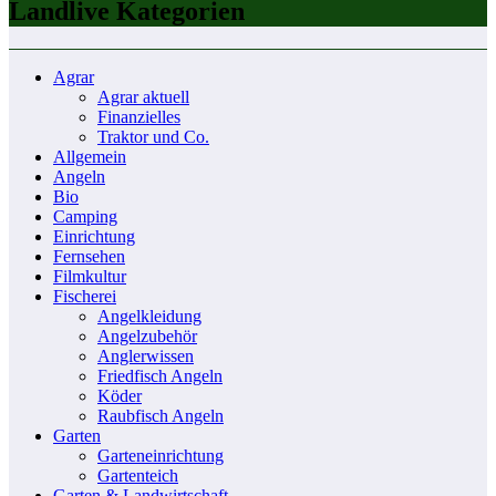
Landlive Kategorien
Agrar
Agrar aktuell
Finanzielles
Traktor und Co.
Allgemein
Angeln
Bio
Camping
Einrichtung
Fernsehen
Filmkultur
Fischerei
Angelkleidung
Angelzubehör
Anglerwissen
Friedfisch Angeln
Köder
Raubfisch Angeln
Garten
Garteneinrichtung
Gartenteich
Garten & Landwirtschaft