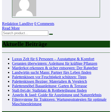
Redaktion Landlive
0 Comments
Read More
Aktuelle Beiträge
Luxus Zelt für 6 Personen – Ausstattung & Komfort
Geranien überwintern: Anleitung für kräftige Pflanzen
Marderkot erkennen & sicher entsorgen: Der Ratgeber
Landwirtin sucht Mann: Partner fürs Leben finden
Palettenkissen vor Feuchtigkeit schützen: Tipps
Palettenkissen Bezüge: Materialien & Vergleich
Palettenmöbel Bauanleitung: Garten & Terrasse
Stall-frei.de: Stallplatz & Reitbeteiligung finden
Angeln & Jagd: Guide für Ausrüstung und Naturerlebnis
Filtersysteme für Traktoren: Wartungsstrategien für optimale
Maschinenleistung