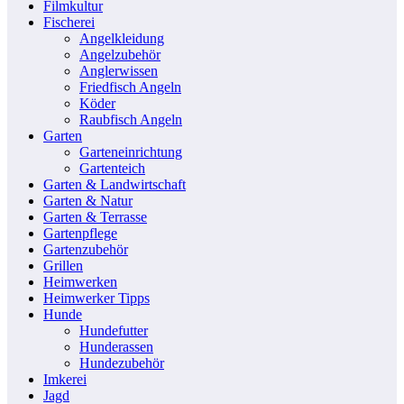
Filmkultur
Fischerei
Angelkleidung
Angelzubehör
Anglerwissen
Friedfisch Angeln
Köder
Raubfisch Angeln
Garten
Garteneinrichtung
Gartenteich
Garten & Landwirtschaft
Garten & Natur
Garten & Terrasse
Gartenpflege
Gartenzubehör
Grillen
Heimwerken
Heimwerker Tipps
Hunde
Hundefutter
Hunderassen
Hundezubehör
Imkerei
Jagd