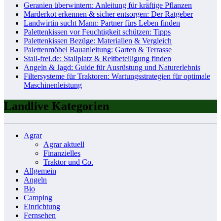
Geranien überwintern: Anleitung für kräftige Pflanzen
Marderkot erkennen & sicher entsorgen: Der Ratgeber
Landwirtin sucht Mann: Partner fürs Leben finden
Palettenkissen vor Feuchtigkeit schützen: Tipps
Palettenkissen Bezüge: Materialien & Vergleich
Palettenmöbel Bauanleitung: Garten & Terrasse
Stall-frei.de: Stallplatz & Reitbeteiligung finden
Angeln & Jagd: Guide für Ausrüstung und Naturerlebnis
Filtersysteme für Traktoren: Wartungsstrategien für optimale
Maschinenleistung
Landlive Kategorien
Agrar
Agrar aktuell
Finanzielles
Traktor und Co.
Allgemein
Angeln
Bio
Camping
Einrichtung
Fernsehen