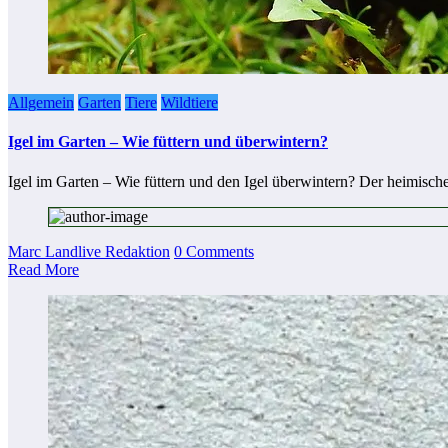
Allgemein
Garten
Tiere
Wildtiere
Igel im Garten – Wie füttern und überwintern?
Igel im Garten – Wie füttern und den Igel überwintern? Der heimisch
Marc Landlive Redaktion
0 Comments
Read More