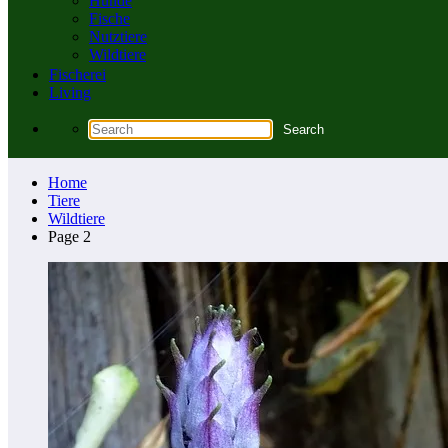
Hunde
Fische
Nutztiere
Wildtiere
Fischerei
Living
Home
Tiere
Wildtiere
Page 2